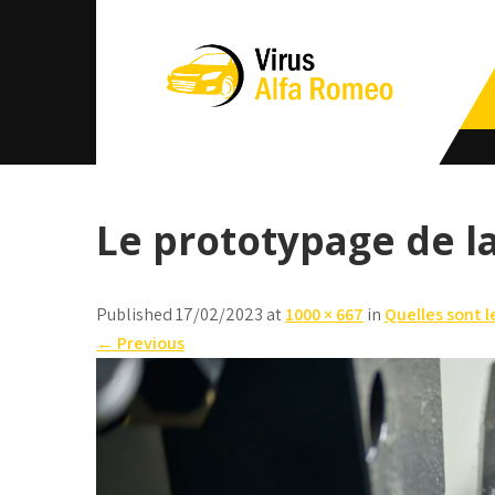
Skip
to
content
Virus Alfa
Romeo
Le prototypage de l
Published 17/02/2023 at
1000 × 667
in
Quelles sont l
←
Previous